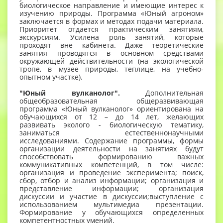
биологическое направление и имеющие интерес к
изучению природы. Программа «Юный агроном»
заклю­чается в формах и методах подачи материала.
Приоритет отдается практическим занятиям,
экскурсиям. Усилена роль занятий, ко­торые
проходят вне кабинета. Даже теоретические
занятия проводятся в основ­ном средствами
окружающей действительности (на экологической
тропе, в музее природы, теплице, на учебно-
опытном участке).
"Юный вулканолог".
Дополнительная
общеобразовательная общеразвивающая
программа «Юный вулканолог» ориентирована на
обучающихся от 12 – до 14 лет, желающих
развивать эколого - биологическую тематику,
заниматься естественнонаучными
исследованиями. Содержание программы, формы
организации деятельности на занятиях будут
способствовать формированию важных
коммуникативных компетенций, в том числе:
организация и проведение эксперимента; поиск,
сбор, отбор и анализ информации; организация и
представление информации; организация
дискуссии и участие в дискуссии;выступление с
использованием мультимедиа презентации.
Формирование у обучающихся определенных
компетентностных умений.