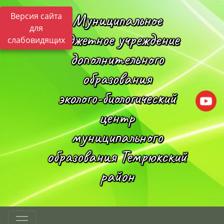
Муниципальное
Версия сайта
для
бюджетное учреждение
слабовидящих
дополнительного
образования
эколого-биологический
центр
муниципального
образования Темрюкский
район