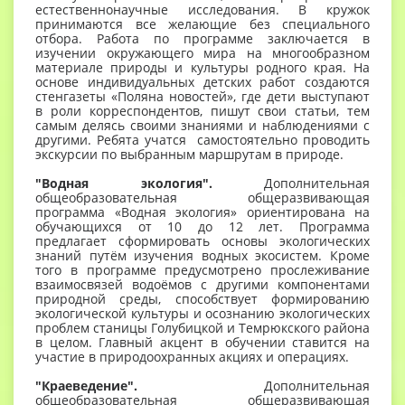
естественнонаучные исследования. В кружок
принимаются все желающие без специального
отбора. Работа по программе заключается в
изучении окружающего мира на многообразном
материале природы и культуры родного края. На
основе индивидуальных детских работ создаются
стенгазеты «Поляна новостей», где дети выступают
в роли корреспондентов, пишут свои статьи, тем
самым делясь своими знаниями и наблюдениями с
другими. Ребята учатся самостоятельно проводить
экскурсии по выбранным маршрутам в природе.
"Водная экология".
Дополнительная
общеобразовательная общеразвивающая
программа «Водная экология» ориентирована на
обучающихся от 10 до 12 лет. Программа
предлагает сформировать основы экологических
знаний путём изучения водных экосистем. Кроме
того в программе предусмотрено прослеживание
взаимосвязей водоёмов с другими компонентами
природной среды, способствует формированию
экологической культуры и осознанию экологических
проблем станицы Голубицкой и Темрюкского района
в целом. Главный акцент в обучении ставится на
участие в природоохранных акциях и операциях.
"Краеведение".
Дополнительная
общеобразовательная общеразвивающая