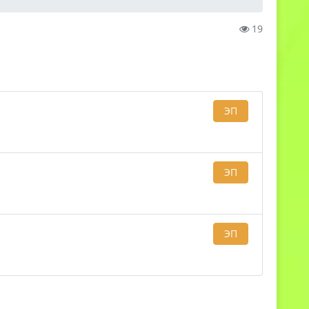
19
ЭП
ЭП
ЭП