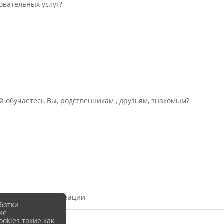
овательных услуг?
й обучаетесь Вы, родственникам , друзьям, знакомым?
ния в этой организации
ботки
ие
okies такие как