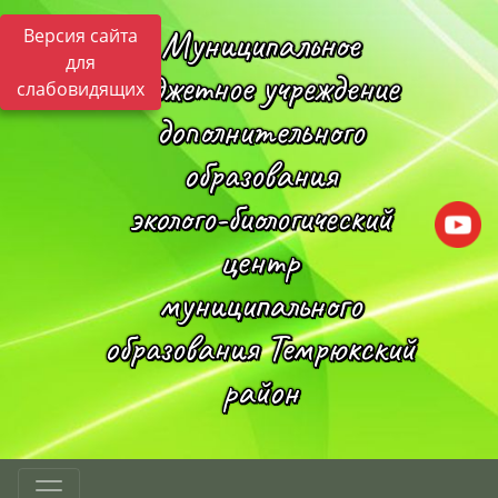
Муниципальное
Версия сайта
для
бюджетное учреждение
слабовидящих
дополнительного
образования
эколого-биологический
центр
муниципального
образования Темрюкский
район