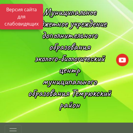
Муниципальное
Версия сайта
для
бюджетное учреждение
слабовидящих
дополнительного
образования
эколого-биологический
центр
муниципального
образования Темрюкский
район