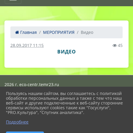
Главная
МЕРОПРИЯТИЯ
Видео
28.09.2017 11:15
45
ВИДЕО
2026 г. eco-centr.temr23.ru
Вход
Пользуясь нашим сайтом, вы соглашаетесь с политикой
Карта сайта
обработки персональных данных а также с тем что наш
Политика обработки персональных данных
веб-сайт и другие подключенные к веб-сайту сторонние
сервисы используют cookies такие как "Госуслуги",
Сделано на KubCMS
"PRO.Культура", "Спутник аналитика".
Разработка и поддержка
Подробнее