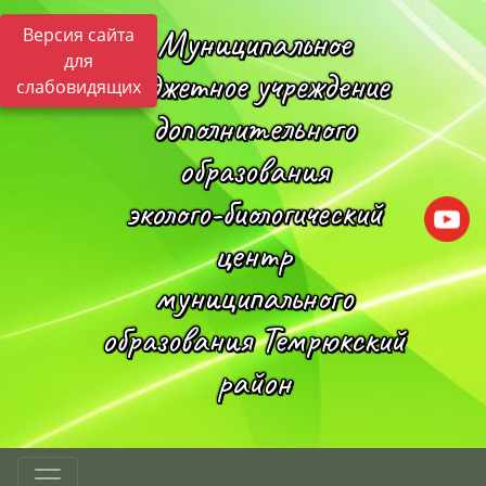
Муниципальное
Версия сайта
для
бюджетное учреждение
слабовидящих
дополнительного
образования
эколого-биологический
центр
муниципального
образования Темрюкский
район