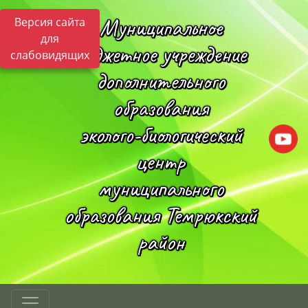
Муниципальное
Версия сайта
для
бюджетное учреждение
слабовидящих
дополнительного
образования
эколого-биологический
центр
муниципального
образования Темрюкский
район