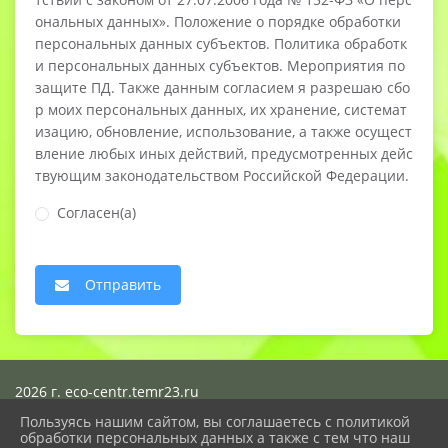
ональных данных». Положение о порядке обработки
персональных данных субъектов. Политика обработк
и персональных данных субъектов. Мероприятия по
защите ПД. Также данным согласием я разрешаю сбо
р моих персональных данных, их хранение, системат
изацию, обновление, использование, а также осущест
вление любых иных действий, предусмотренных дейс
твующим законодательством Российской Федерации.
Согласен(а)
Отправить
2026 г. eco-centr.temr23.ru
Вход
Пользуясь нашим сайтом, вы соглашаетесь с политикой
Карта сайта
обработки персональных данных а также с тем что наш
Политика обработки персональных данных