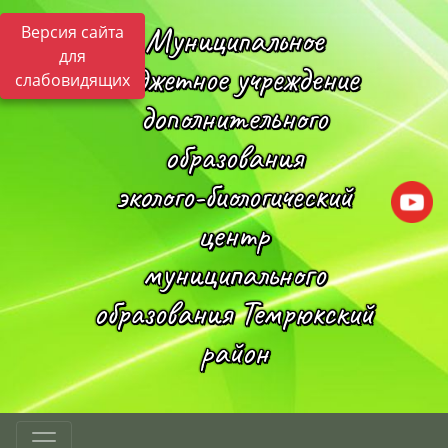
Муниципальное
Версия сайта
для
бюджетное учреждение
слабовидящих
дополнительного
образования
эколого-биологический
центр
муниципального
образования Темрюкский
район