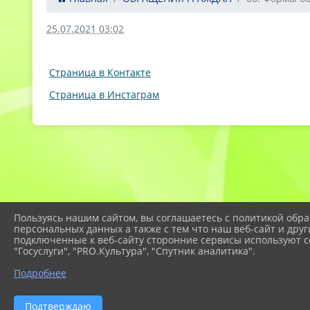
25.07.2021 03:02
Страница в Контакте
Страница в Инстаграм
Пользуясь нашим сайтом, вы соглашаетесь с политикой обра
персональных данных а также с тем что наш веб-сайт и друг
подключенные к веб-сайту сторонние сервисы используют co
"Госуслуги", "PRO.Культура", "Спутник аналитика".
Подробнее
2026 г. eco-centr.temr23.ru
Подтверждаю