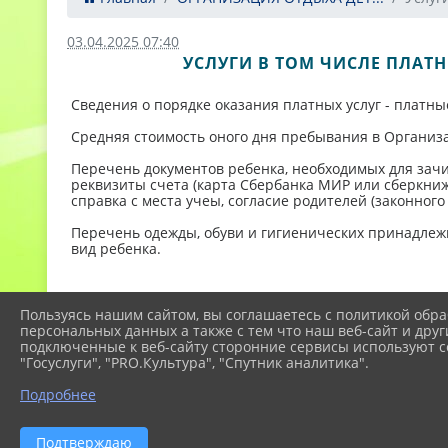
03.04.2025 07:40
УСЛУГИ В ТОМ ЧИСЛЕ ПЛАТ
Сведения о порядке оказания платных услуг - платны
Средняя стоимость оного дня пребывания в Организа
Перечень документов ребенка, необходимых для зачи
реквизиты счета (карта Сбербанка МИР или сберкниж
справка с места учеы, согласие родителей (законног
Перечень одежды, обуви и гигиенических принадлеж
вид ребенка.
Пользуясь нашим сайтом, вы соглашаетесь с политикой обра
персональных данных а также с тем что наш веб-сайт и друг
подключенные к веб-сайту сторонние сервисы используют co
"Госуслуги", "PRO.Культура", "Спутник аналитика".
Подробнее
2026 г. eco-centr.temr23.ru
Подтверждаю