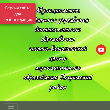
Муниципальное
Версия сайта
для
бюджетное учреждение
слабовидящих
дополнительного
образования
эколого-биологический
центр
муниципального
образования Темрюкский
район