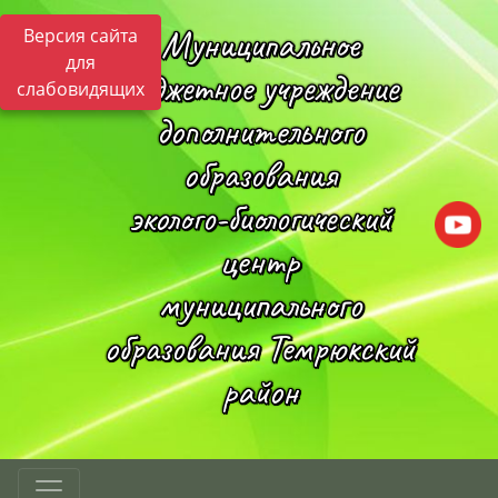
Муниципальное
Версия сайта
для
бюджетное учреждение
слабовидящих
дополнительного
образования
эколого-биологический
центр
муниципального
образования Темрюкский
район