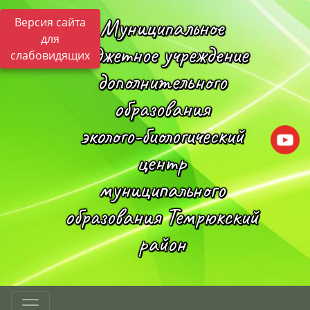
Муниципальное
Версия сайта
для
бюджетное учреждение
слабовидящих
дополнительного
образования
эколого-биологический
центр
муниципального
образования Темрюкский
район