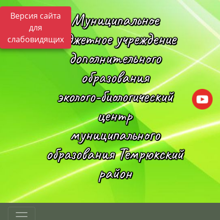
Муниципальное
Версия сайта
для
бюджетное учреждение
слабовидящих
дополнительного
образования
эколого-биологический
центр
муниципального
образования Темрюкский
район