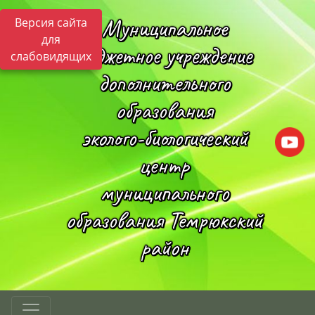
Муниципальное
Версия сайта
для
бюджетное учреждение
слабовидящих
дополнительного
образования
эколого-биологический
центр
муниципального
образования Темрюкский
район