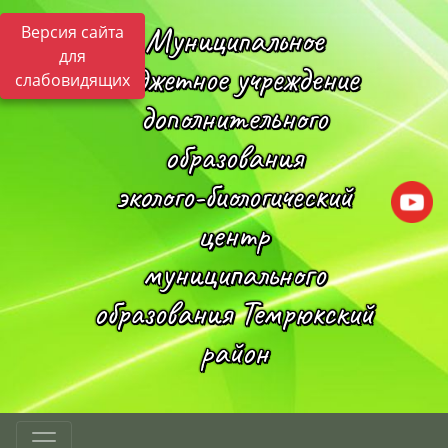
Муниципальное
Версия сайта
для
бюджетное учреждение
слабовидящих
дополнительного
образования
эколого-биологический
центр
муниципального
образования Темрюкский
район