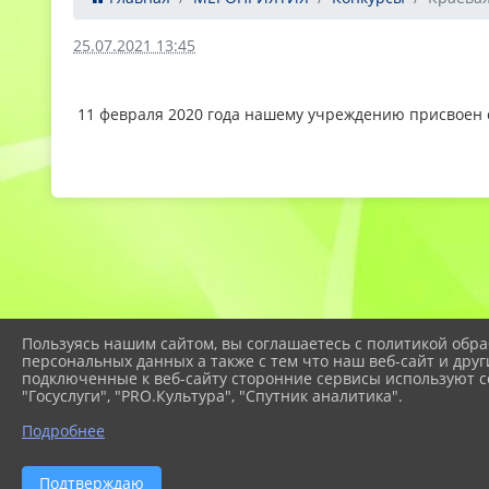
25.07.2021 13:45
11 февраля 2020 года нашему учреждению присвоен
Пользуясь нашим сайтом, вы соглашаетесь с политикой обра
персональных данных а также с тем что наш веб-сайт и друг
подключенные к веб-сайту сторонние сервисы используют co
"Госуслуги", "PRO.Культура", "Спутник аналитика".
Подробнее
2026 г. eco-centr.temr23.ru
Подтверждаю