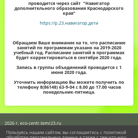
проводится через сайт "Навигатор
дополнительного образования Краснодарского
края"
https://p.23.навигатор.дети
Обращаем Ваше внимание на то, что расписание
занятий по программам указано на 2019-2020
учебный год. Расписание занятий в программах
будет корректироваться в сентябре 2020 года.
Запись в группы объединений проводится с 1
июня 2020 года.
Уточнить информацию Вы можете получить по
телефону 8(86148) 63-9-04 с 8.00 до 17.00 часов
понедельник-пятница.
2026 г. eco-centr.temr23.ru
Вход
Пользуясь нашим сайтом, вы соглашаетесь с политикой
Карта сайта
обработки персональных данных а также с тем что наш
Политика обработки персональных данных