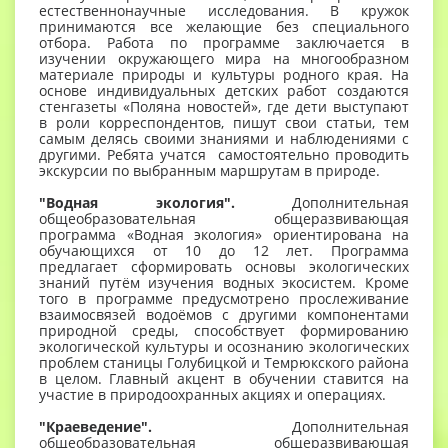
естественнонаучные исследования. В кружок
принимаются все желающие без специального
отбора. Работа по программе заключается в
изучении окружающего мира на многообразном
материале природы и культуры родного края. На
основе индивидуальных детских работ создаются
стенгазеты «Поляна новостей», где дети выступают
в роли корреспондентов, пишут свои статьи, тем
самым делясь своими знаниями и наблюдениями с
другими. Ребята учатся самостоятельно проводить
экскурсии по выбранным маршрутам в природе.
"Водная экология".
Дополнительная
общеобразовательная общеразвивающая
программа «Водная экология» ориентирована на
обучающихся от 10 до 12 лет. Программа
предлагает сформировать основы экологических
знаний путём изучения водных экосистем. Кроме
того в программе предусмотрено прослеживание
взаимосвязей водоёмов с другими компонентами
природной среды, способствует формированию
экологической культуры и осознанию экологических
проблем станицы Голубицкой и Темрюкского района
в целом. Главный акцент в обучении ставится на
участие в природоохранных акциях и операциях.
"Краеведение".
Дополнительная
общеобразовательная общеразвивающая