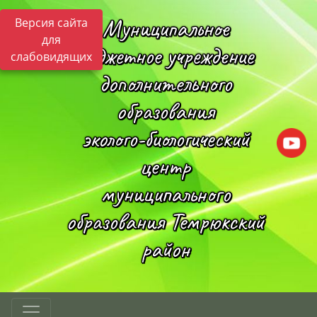
Муниципальное
Версия сайта
для
бюджетное учреждение
слабовидящих
дополнительного
образования
эколого-биологический
центр
муниципального
образования Темрюкский
район