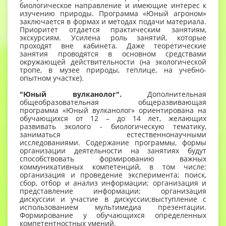
биологическое направление и имеющие интерес к
изучению природы. Программа «Юный агроном»
заклю­чается в формах и методах подачи материала.
Приоритет отдается практическим занятиям,
экскурсиям. Усилена роль занятий, ко­торые
проходят вне кабинета. Даже теоретические
занятия проводятся в основ­ном средствами
окружающей действительности (на экологической
тропе, в музее природы, теплице, на учебно-
опытном участке).
"Юный вулканолог".
Дополнительная
общеобразовательная общеразвивающая
программа «Юный вулканолог» ориентирована на
обучающихся от 12 – до 14 лет, желающих
развивать эколого - биологическую тематику,
заниматься естественнонаучными
исследованиями. Содержание программы, формы
организации деятельности на занятиях будут
способствовать формированию важных
коммуникативных компетенций, в том числе:
организация и проведение эксперимента; поиск,
сбор, отбор и анализ информации; организация и
представление информации; организация
дискуссии и участие в дискуссии;выступление с
использованием мультимедиа презентации.
Формирование у обучающихся определенных
компетентностных умений.