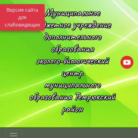
Муниципальное
Версия сайта
для
бюджетное учреждение
слабовидящих
дополнительного
образования
эколого-биологический
центр
муниципального
образования Темрюкский
район