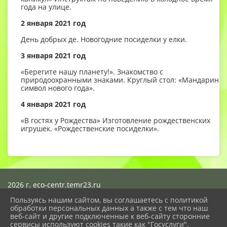
года на улице.
2 января 2021 год
День добрых де. Новогодние посиделки у елки.
3 января 2021 год
«Берегите нашу планету!». Знакомство с
природоохранными знаками. Круглый стол: «Мандарин –
символ нового года».
4 января 2021 год
«В гостях у Рождества» Изготовление рождественских
игрушек. «Рождественские посиделки».
2026 г. eco-centr.temr23.ru
Вход
Пользуясь нашим сайтом, вы соглашаетесь с политикой
Карта сайта
обработки персональных данных а также с тем что наш
Политика обработки персональных данных
веб-сайт и другие подключенные к веб-сайту сторонние
сервисы используют cookies такие как "Госуслуги",