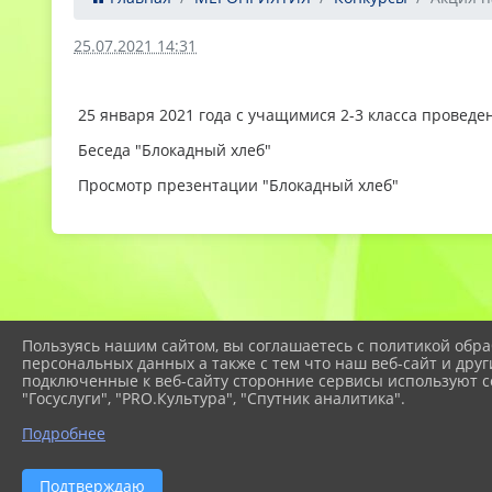
25.07.2021 14:31
25 января 2021 года с учащимися 2-3 класса прове
Беседа "Блокадный хлеб"
Просмотр презентации "Блокадный хлеб"
Пользуясь нашим сайтом, вы соглашаетесь с политикой обра
персональных данных а также с тем что наш веб-сайт и друг
подключенные к веб-сайту сторонние сервисы используют co
"Госуслуги", "PRO.Культура", "Спутник аналитика".
Подробнее
2026 г. eco-centr.temr23.ru
Подтверждаю