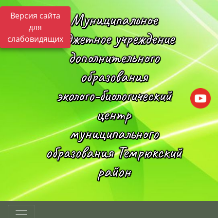
Муниципальное
Версия сайта
для
бюджетное учреждение
слабовидящих
дополнительного
образования
эколого-биологический
центр
муниципального
образования Темрюкский
район